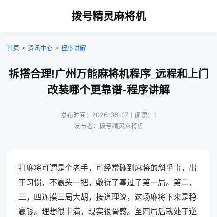
拨号精灵麻将机
首页
>
资讯中心
>
程序讲解
拆搭合理!广州万能麻将机程序_远程和上门
改装哪个更靠谱-程序讲解
发布时间：2026-08-07｜阅读：1
发布者：拨号精灵麻将机
打麻将可谓是个老手，可经常碰到麻将的斜乎事，出
于习惯，不赢头一把，敷衍了事过了第一局。第二，
三，四连摸三局大胡，按道理说，这场麻将下来是稳
赢钱。理想很丰满，现实很骨感。至四局后就处于逆