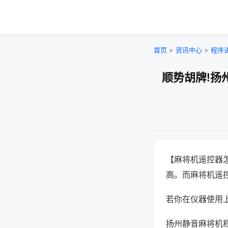
首页
>
资讯中心
>
程序
顺势胡牌!扬
【麻将机遥控器
高。而麻将机遥
若你在仪器使用上
扬州静音麻将机