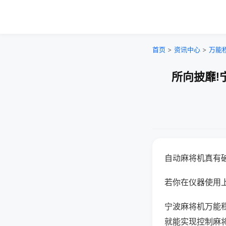
首页
>
资讯中心
>
万能
所向披靡!
自动麻将机真有
若你在仪器使用上
宁波麻将机万能
就能实现控制麻