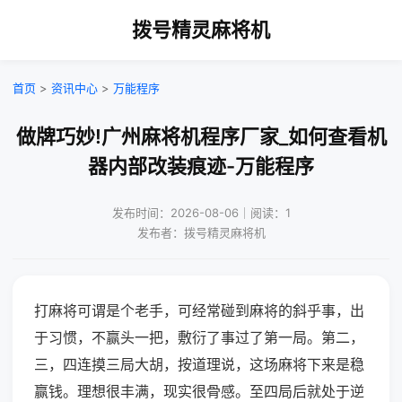
拨号精灵麻将机
首页
>
资讯中心
>
万能程序
做牌巧妙!广州麻将机程序厂家_如何查看机
器内部改装痕迹-万能程序
发布时间：2026-08-06｜阅读：1
发布者：拨号精灵麻将机
打麻将可谓是个老手，可经常碰到麻将的斜乎事，出
于习惯，不赢头一把，敷衍了事过了第一局。第二，
三，四连摸三局大胡，按道理说，这场麻将下来是稳
赢钱。理想很丰满，现实很骨感。至四局后就处于逆