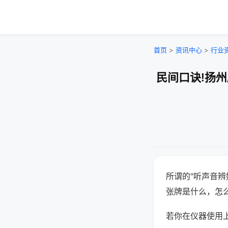
首页
>
资讯中心
>
行业
民间口诀!扬
所谓的"听声音辨
张牌是什么，怎
若你在仪器使用上