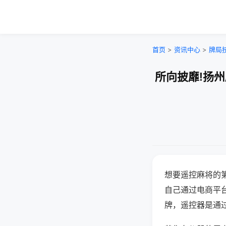
首页
>
资讯中心
>
牌局
所向披靡!扬
想要遥控麻将的
自己通过电商平
牌，遥控器是通