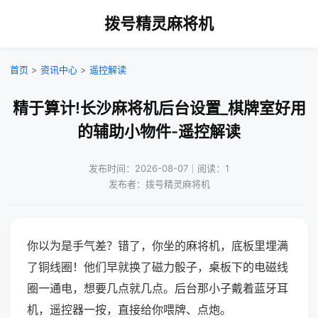
拨号精灵麻将机
首页
>
资讯中心
>
遥控解读
精于算计!长沙麻将机后台设置_棋牌室好用
的辅助小物件-遥控解读
发布时间：2026-08-07｜阅读：1
发布者：拨号精灵麻将机
你以为是手气差？错了，你坐的麻将机，底板里埋满
了铜线圈！他们早就换了磁力骰子，桌板下的电磁线
圈一通电，想要几点就几点。后台那小子戴着蓝牙耳
机，遥控器一按，直接给你喂牌、点炮。