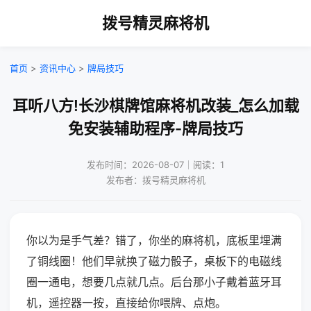
拨号精灵麻将机
首页
>
资讯中心
>
牌局技巧
耳听八方!长沙棋牌馆麻将机改装_怎么加载
免安装辅助程序-牌局技巧
发布时间：2026-08-07｜阅读：1
发布者：拨号精灵麻将机
你以为是手气差？错了，你坐的麻将机，底板里埋满
了铜线圈！他们早就换了磁力骰子，桌板下的电磁线
圈一通电，想要几点就几点。后台那小子戴着蓝牙耳
机，遥控器一按，直接给你喂牌、点炮。