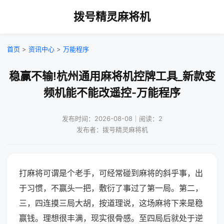
拨号精灵麻将机
首页
>
资讯中心
>
万能程序
稳赢不输!杭州通用麻将机控牌工具_新款变
频机能不能改遥控-万能程序
发布时间：2026-08-08｜阅读：2
发布者：拨号精灵麻将机
打麻将可谓是个老手，可经常碰到麻将的斜乎事，出
于习惯，不赢头一把，敷衍了事过了第一局。第二，
三，四连摸三局大胡，按道理说，这场麻将下来是稳
赢钱。理想很丰满，现实很骨感。至四局后就处于逆