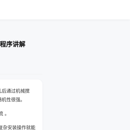
-程序讲解
乱后通过机械搅
随机性很强。
流 。
复杂安装操作就能