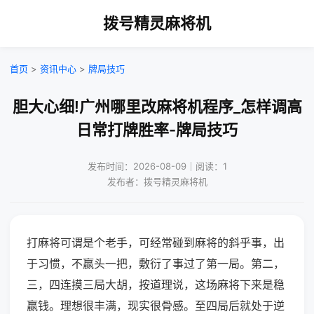
拨号精灵麻将机
首页
>
资讯中心
>
牌局技巧
胆大心细!广州哪里改麻将机程序_怎样调高
日常打牌胜率-牌局技巧
发布时间：2026-08-09｜阅读：1
发布者：拨号精灵麻将机
打麻将可谓是个老手，可经常碰到麻将的斜乎事，出
于习惯，不赢头一把，敷衍了事过了第一局。第二，
三，四连摸三局大胡，按道理说，这场麻将下来是稳
赢钱。理想很丰满，现实很骨感。至四局后就处于逆