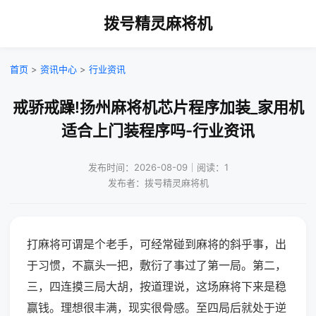
拨号精灵麻将机
首页
>
资讯中心
>
行业资讯
戒骄戒躁!扬州麻将机芯片程序加装_家用机
适合上门装程序吗-行业资讯
发布时间：2026-08-09｜阅读：1
发布者：拨号精灵麻将机
打麻将可谓是个老手，可经常碰到麻将的斜乎事，出
于习惯，不赢头一把，敷衍了事过了第一局。第二，
三，四连摸三局大胡，按道理说，这场麻将下来是稳
赢钱。理想很丰满，现实很骨感。至四局后就处于逆