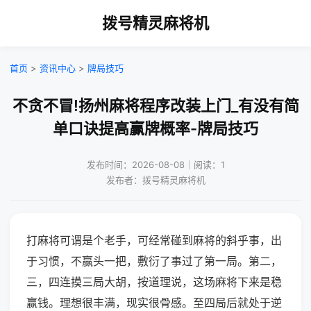
拨号精灵麻将机
首页
>
资讯中心
>
牌局技巧
不贪不冒!扬州麻将程序改装上门_有没有简
单口诀提高赢牌概率-牌局技巧
发布时间：2026-08-08｜阅读：1
发布者：拨号精灵麻将机
打麻将可谓是个老手，可经常碰到麻将的斜乎事，出
于习惯，不赢头一把，敷衍了事过了第一局。第二，
三，四连摸三局大胡，按道理说，这场麻将下来是稳
赢钱。理想很丰满，现实很骨感。至四局后就处于逆