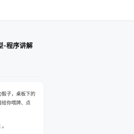
型-程序讲解
力骰子，桌板下的
接给你喂牌、点
 。