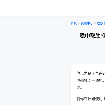
首页
>
资讯中心
>
程序
稳中取胜!
你以为是手气差
电磁线圈一通电
炮。
若你在仪器使用上