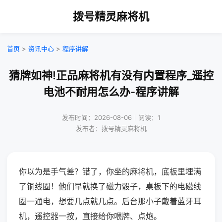
拨号精灵麻将机
首页
>
资讯中心
>
程序讲解
猜牌如神!正品麻将机有没有内置程序_遥控
电池不耐用怎么办-程序讲解
发布时间：2026-08-06｜阅读：1
发布者：拨号精灵麻将机
你以为是手气差？错了，你坐的麻将机，底板里埋满
了铜线圈！他们早就换了磁力骰子，桌板下的电磁线
圈一通电，想要几点就几点。后台那小子戴着蓝牙耳
机，遥控器一按，直接给你喂牌、点炮。