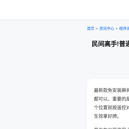
首页
>
资讯中心
>
程序
民间高手!普
最新款免安装麻
都可以、重要的是
个位置就按遥控
生效拿好牌。