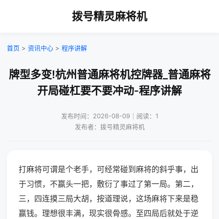
拨号精灵麻将机
首页
>
资讯中心
>
程序讲解
牌型多变!杭州普通麻将机控牌器_普通麻将
开局碰杠要不要冲动-程序讲解
发布时间：2026-08-09｜阅读：1
发布者：拨号精灵麻将机
打麻将可谓是个老手，可经常碰到麻将的斜乎事，出
于习惯，不赢头一把，敷衍了事过了第一局。第二，
三，四连摸三局大胡，按道理说，这场麻将下来是稳
赢钱。理想很丰满，现实很骨感。至四局后就处于逆