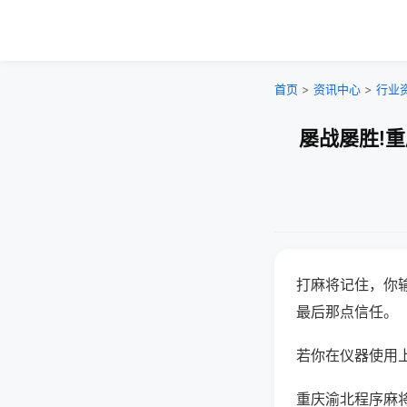
首页
>
资讯中心
>
行业
屡战屡胜!
打麻将记住，你
最后那点信任。
若你在仪器使用上
重庆渝北程序麻