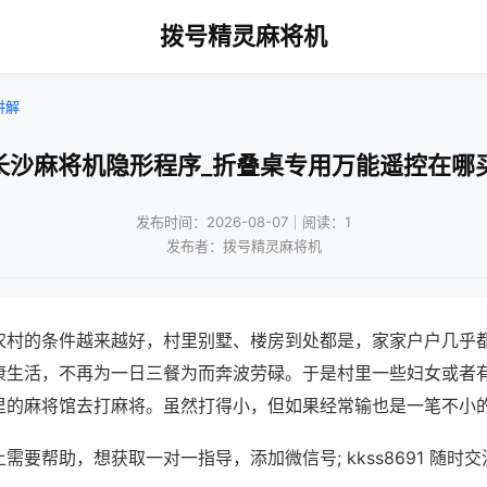
拨号精灵麻将机
讲解
长沙麻将机隐形程序_折叠桌专用万能遥控在哪
发布时间：2026-08-07｜阅读：1
发布者：拨号精灵麻将机
农村的条件越来越好，村里别墅、楼房到处都是，家家户户几乎
康生活，不再为一日三餐为而奔波劳碌。于是村里一些妇女或者
里的麻将馆去打麻将。虽然打得小，但如果经常输也是一笔不小
需要帮助，想获取一对一指导，添加微信号; kkss8691 随时交