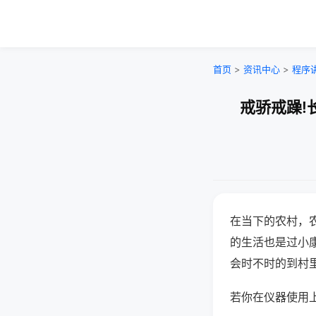
首页
>
资讯中心
>
程序
戒骄戒躁!
在当下的农村，
的生活也是过小
会时不时的到村
若你在仪器使用上