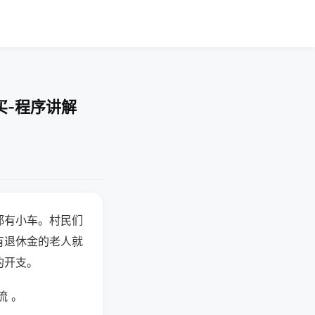
买-程序讲解
都有小车。村民们
有退休金的老人就
的开支。
流 。