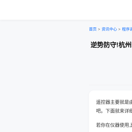
首页
>
资讯中心
>
程序
逆势防守!杭
遥控器主要就是
吧。下面就来详
若你在仪器使用上