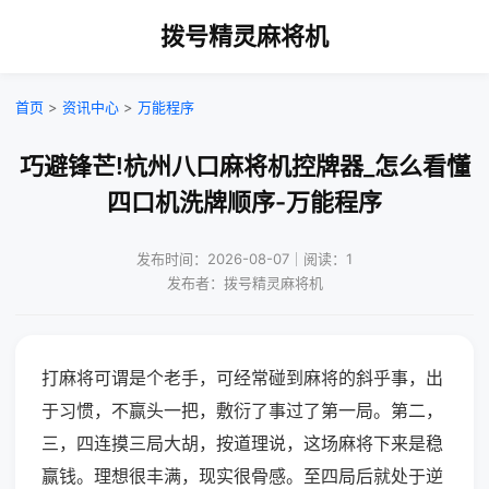
拨号精灵麻将机
首页
>
资讯中心
>
万能程序
巧避锋芒!杭州八口麻将机控牌器_怎么看懂
四口机洗牌顺序-万能程序
发布时间：2026-08-07｜阅读：1
发布者：拨号精灵麻将机
打麻将可谓是个老手，可经常碰到麻将的斜乎事，出
于习惯，不赢头一把，敷衍了事过了第一局。第二，
三，四连摸三局大胡，按道理说，这场麻将下来是稳
赢钱。理想很丰满，现实很骨感。至四局后就处于逆