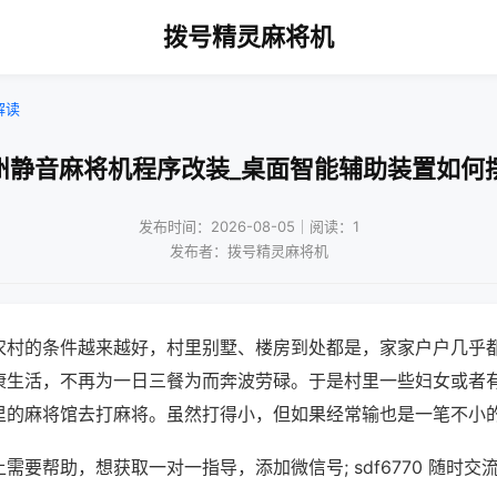
拨号精灵麻将机
解读
州静音麻将机程序改装_桌面智能辅助装置如何
发布时间：2026-08-05｜阅读：1
发布者：拨号精灵麻将机
农村的条件越来越好，村里别墅、楼房到处都是，家家户户几乎
康生活，不再为一日三餐为而奔波劳碌。于是村里一些妇女或者
里的麻将馆去打麻将。虽然打得小，但如果经常输也是一笔不小
需要帮助，想获取一对一指导，添加微信号; sdf6770 随时交流