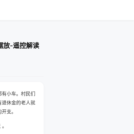
摆放-遥控解读
都有小车。村民们
有退休金的老人就
的开支。
 。