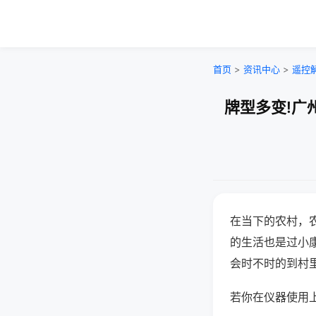
首页
>
资讯中心
>
遥控
牌型多变!广
在当下的农村，
的生活也是过小
会时不时的到村
若你在仪器使用上