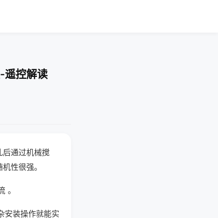
-遥控解读
乱后通过机械搅
随机性很强。
流 。
杂安装操作就能实