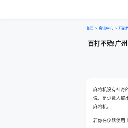
首页
>
资讯中心
>
万能
百打不殆!广
麻将机没有神奇的
说、是少数人编
麻将机。
若你在仪器使用上