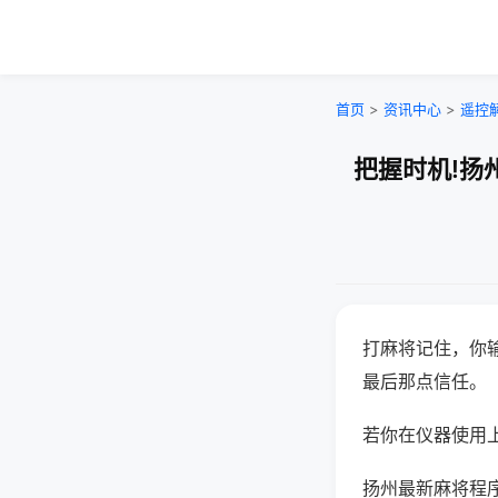
首页
>
资讯中心
>
遥控
把握时机!扬
打麻将记住，你
最后那点信任。
若你在仪器使用上
扬州最新麻将程