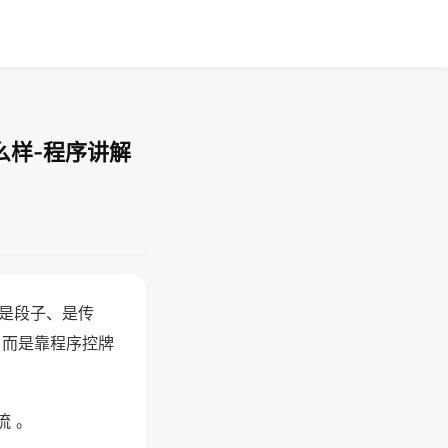
么样-程序讲解
半是段子、是传
，而是靠程序控牌
流 。