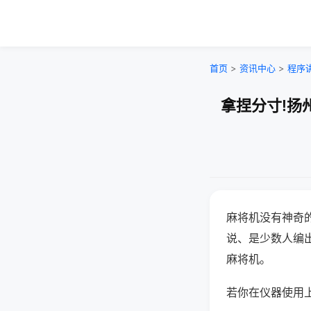
首页
>
资讯中心
>
程序
拿捏分寸!扬
麻将机没有神奇的
说、是少数人编
麻将机。
若你在仪器使用上