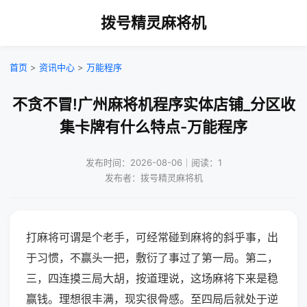
拨号精灵麻将机
首页
>
资讯中心
>
万能程序
不贪不冒!广州麻将机程序实体店铺_分区收
集卡牌有什么特点-万能程序
发布时间：2026-08-06｜阅读：1
发布者：拨号精灵麻将机
打麻将可谓是个老手，可经常碰到麻将的斜乎事，出
于习惯，不赢头一把，敷衍了事过了第一局。第二，
三，四连摸三局大胡，按道理说，这场麻将下来是稳
赢钱。理想很丰满，现实很骨感。至四局后就处于逆