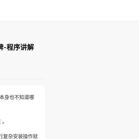
牌-程序讲解
器本身也不知道哪
。
 。
行复杂安装操作就