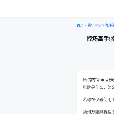
首页
>
资讯中心
>
程序
控场高手!
所谓的"听声音辨
张牌是什么，怎
若你在仪器使用上
扬州万能麻将程