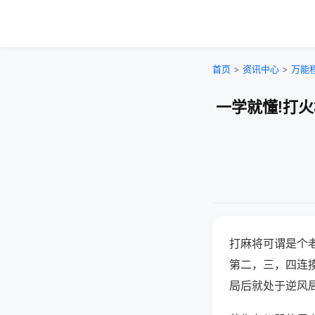
首页
>
资讯中心
>
万能
一学就懂!打
打麻将可谓是个
第二，三，四连
局后就处于逆风