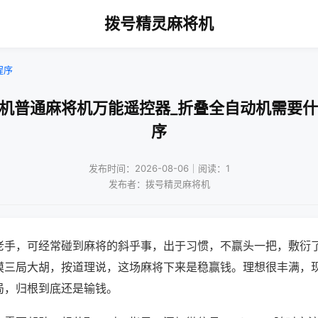
拨号精灵麻将机
程序
火机普通麻将机万能遥控器_折叠全自动机需要什
序
发布时间：2026-08-06｜阅读：1
发布者：拨号精灵麻将机
老手，可经常碰到麻将的斜乎事，出于习惯，不赢头一把，敷衍
摸三局大胡，按道理说，这场麻将下来是稳赢钱。理想很丰满，
局，归根到底还是输钱。