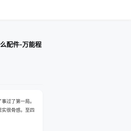
么配件-万能程
了事过了第一局。
现实很骨感。至四