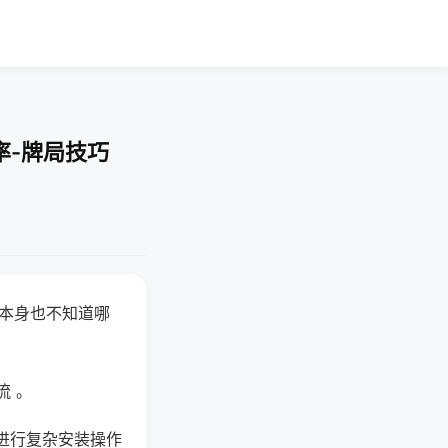
率-牌局技巧
器本身也不知道哪
。
流 。
进行复杂安装操作