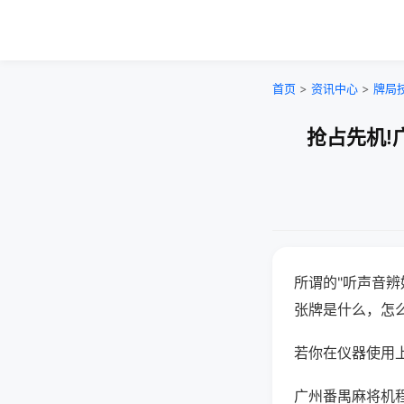
首页
>
资讯中心
>
牌局
抢占先机!
所谓的"听声音辨
张牌是什么，怎
若你在仪器使用上
广州番禺麻将机