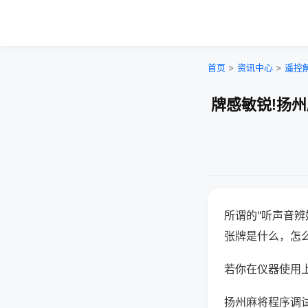
首页
>
资讯中心
>
遥控
牌感敏锐!扬
所谓的"听声音辨
张牌是什么，怎
若你在仪器使用上
扬州麻将程序调