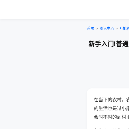
首页
>
资讯中心
>
万能
新手入门!普
在当下的农村，
的生活也是过小
会时不时的到村