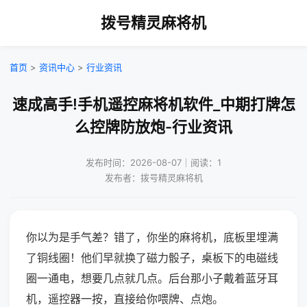
拨号精灵麻将机
首页
>
资讯中心
>
行业资讯
速成高手!手机遥控麻将机软件_中期打牌怎
么控牌防放炮-行业资讯
发布时间：2026-08-07｜阅读：1
发布者：拨号精灵麻将机
你以为是手气差？错了，你坐的麻将机，底板里埋满
了铜线圈！他们早就换了磁力骰子，桌板下的电磁线
圈一通电，想要几点就几点。后台那小子戴着蓝牙耳
机，遥控器一按，直接给你喂牌、点炮。