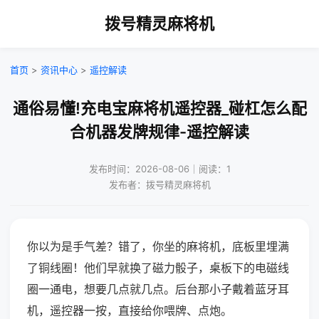
拨号精灵麻将机
首页
>
资讯中心
>
遥控解读
通俗易懂!充电宝麻将机遥控器_碰杠怎么配
合机器发牌规律-遥控解读
发布时间：2026-08-06｜阅读：1
发布者：拨号精灵麻将机
你以为是手气差？错了，你坐的麻将机，底板里埋满
了铜线圈！他们早就换了磁力骰子，桌板下的电磁线
圈一通电，想要几点就几点。后台那小子戴着蓝牙耳
机，遥控器一按，直接给你喂牌、点炮。