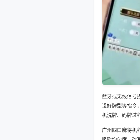
蓝牙或无线信号
设好牌型等指令
机洗牌、码牌过
广州四口麻将机
吸附均匀度，改