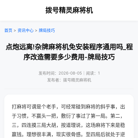
拨号精灵麻将机
首页
>
资讯中心
>
牌局技巧
点炮远离!杂牌麻将机免安装程序通用吗_程
序改造需要多少费用-牌局技巧
发布时间：2026-08-05｜阅读：1
发布者：拨号精灵麻将机
打麻将可谓是个老手，可经常碰到麻将的斜乎事，出
于习惯，不赢头一把，敷衍了事过了第一局。第二，
三，四连摸三局大胡，按道理说，这场麻将下来是稳
赢钱。理想很丰满，现实很骨感。至四局后就处于逆