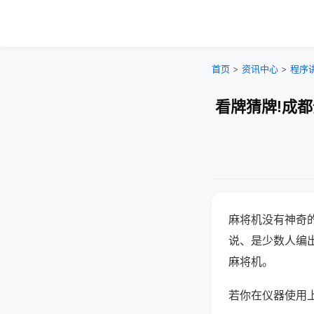
首页
>
资讯中心
>
程序
看牌猜牌!成
麻将机没有神奇的
说、是少数人编
麻将机。
若你在仪器使用上