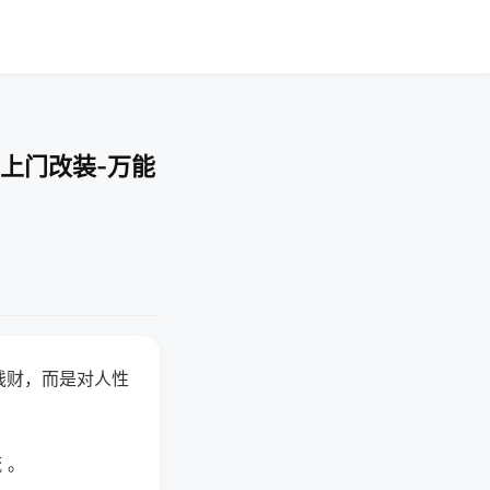
上门改装-万能
钱财，而是对人性
 。