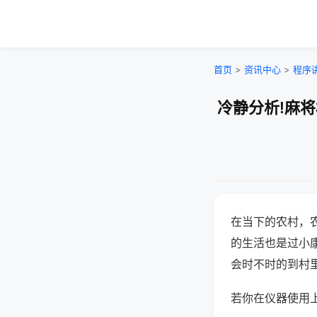
首页
>
资讯中心
>
程序
冷静分析!麻
在当下的农村，
的生活也是过小
会时不时的到村
若你在仪器使用上