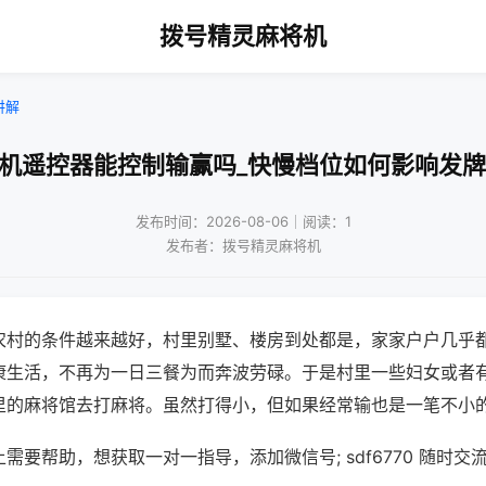
拨号精灵麻将机
讲解
将机遥控器能控制输赢吗_快慢档位如何影响发牌
发布时间：2026-08-06｜阅读：1
发布者：拨号精灵麻将机
农村的条件越来越好，村里别墅、楼房到处都是，家家户户几乎
康生活，不再为一日三餐为而奔波劳碌。于是村里一些妇女或者
里的麻将馆去打麻将。虽然打得小，但如果经常输也是一笔不小
需要帮助，想获取一对一指导，添加微信号; sdf6770 随时交流