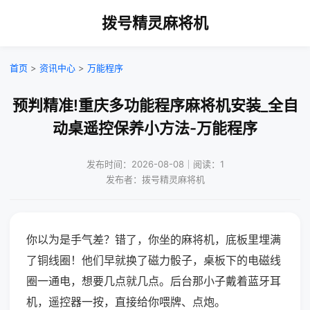
拨号精灵麻将机
首页
>
资讯中心
>
万能程序
预判精准!重庆多功能程序麻将机安装_全自
动桌遥控保养小方法-万能程序
发布时间：2026-08-08｜阅读：1
发布者：拨号精灵麻将机
你以为是手气差？错了，你坐的麻将机，底板里埋满
了铜线圈！他们早就换了磁力骰子，桌板下的电磁线
圈一通电，想要几点就几点。后台那小子戴着蓝牙耳
机，遥控器一按，直接给你喂牌、点炮。