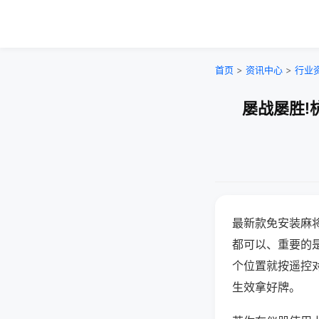
首页
>
资讯中心
>
行业
屡战屡胜!
最新款免安装麻
都可以、重要的是
个位置就按遥控
生效拿好牌。