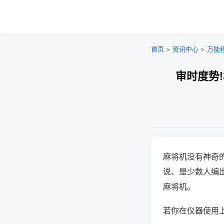
首页
>
资讯中心
>
万能
审时度势
麻将机没有神奇的
说、是少数人编
麻将机。
若你在仪器使用上