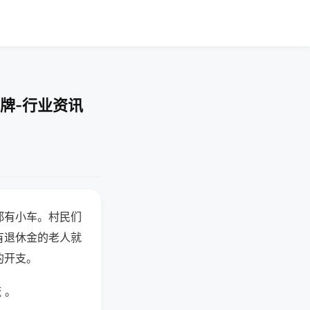
牌-行业资讯
都有小车。村民们
有退休金的老人就
的开支。
 。