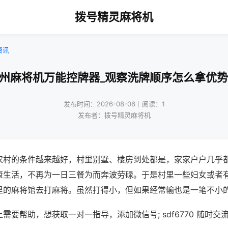
拨号精灵麻将机
资讯
杭州麻将机万能控牌器_观察洗牌顺序怎么拿优势
发布时间：2026-08-06｜阅读：1
发布者：拨号精灵麻将机
农村的条件越来越好，村里别墅、楼房到处都是，家家户户几乎
康生活，不再为一日三餐为而奔波劳碌。于是村里一些妇女或者
里的麻将馆去打麻将。虽然打得小，但如果经常输也是一笔不小
需要帮助，想获取一对一指导，添加微信号; sdf6770 随时交流