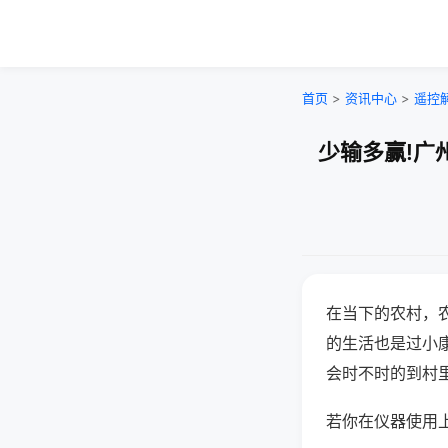
首页
>
资讯中心
>
遥控
少输多赢!广
在当下的农村，
的生活也是过小
会时不时的到村
若你在仪器使用上