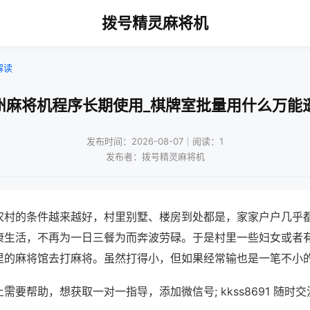
拨号精灵麻将机
解读
州麻将机程序长期使用_棋牌室批量用什么万能
发布时间：2026-08-07｜阅读：1
发布者：拨号精灵麻将机
农村的条件越来越好，村里别墅、楼房到处都是，家家户户几乎
康生活，不再为一日三餐为而奔波劳碌。于是村里一些妇女或者
里的麻将馆去打麻将。虽然打得小，但如果经常输也是一笔不小
需要帮助，想获取一对一指导，添加微信号; kkss8691 随时交