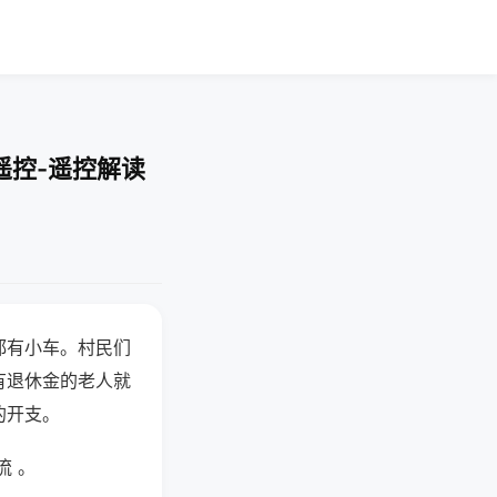
遥控-遥控解读
都有小车。村民们
有退休金的老人就
的开支。
流 。