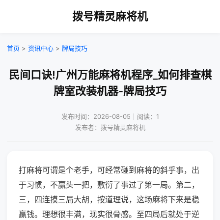
拨号精灵麻将机
首页
>
资讯中心
>
牌局技巧
民间口诀!广州万能麻将机程序_如何排查棋
牌室改装机器-牌局技巧
发布时间：2026-08-05｜阅读：1
发布者：拨号精灵麻将机
打麻将可谓是个老手，可经常碰到麻将的斜乎事，出
于习惯，不赢头一把，敷衍了事过了第一局。第二，
三，四连摸三局大胡，按道理说，这场麻将下来是稳
赢钱。理想很丰满，现实很骨感。至四局后就处于逆