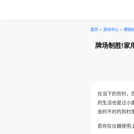
首页
>
资讯中心
>
牌局
牌场制胜!家
在当下的农村，
的生活也是过小
会时不时的到村
若你在仪器使用上