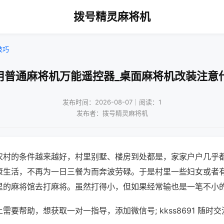
拨号精灵麻将机
技巧
用普通麻将机万能遥控器_桌面麻将机改装注意
发布时间：2026-08-07｜阅读：1
发布者：拨号精灵麻将机
农村的条件越来越好，村里别墅、楼房到处都是，家家户户几乎
康生活，不再为一日三餐为而奔波劳碌。于是村里一些妇女或者
里的麻将馆去打麻将。虽然打得小，但如果经常输也是一笔不小
需要帮助，想获取一对一指导，添加微信号; kkss8691 随时交