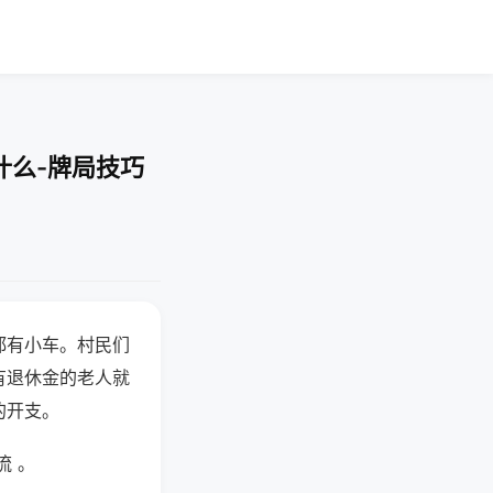
什么-牌局技巧
都有小车。村民们
有退休金的老人就
的开支。
流 。