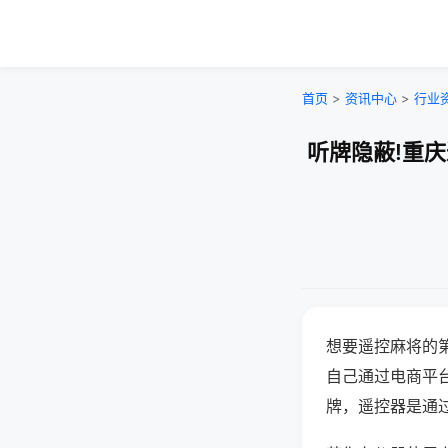
首页
>
资讯中心
>
行业
听牌隐蔽!重
想要遥控麻将的
自己通过电商平
牌，遥控器是通