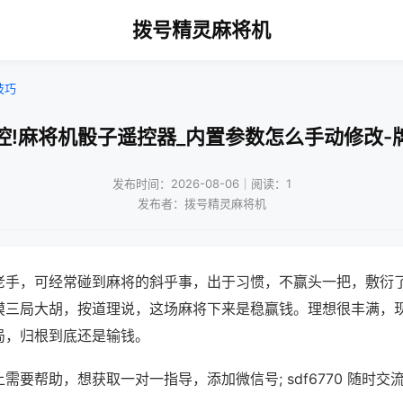
拨号精灵麻将机
技巧
控!麻将机骰子遥控器_内置参数怎么手动修改-
发布时间：2026-08-06｜阅读：1
发布者：拨号精灵麻将机
老手，可经常碰到麻将的斜乎事，出于习惯，不赢头一把，敷衍
摸三局大胡，按道理说，这场麻将下来是稳赢钱。理想很丰满，
局，归根到底还是输钱。
需要帮助，想获取一对一指导，添加微信号; sdf6770 随时交流