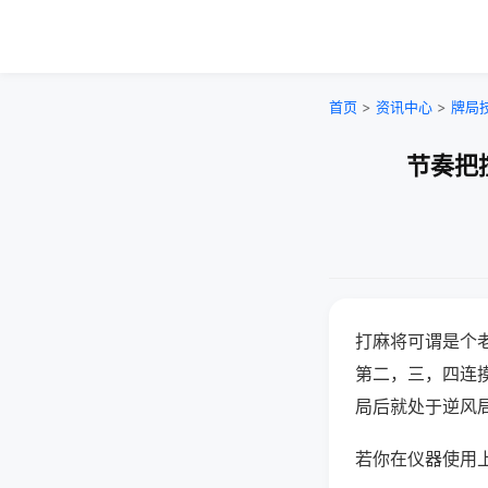
首页
>
资讯中心
>
牌局
节奏把
打麻将可谓是个
第二，三，四连
局后就处于逆风
若你在仪器使用上