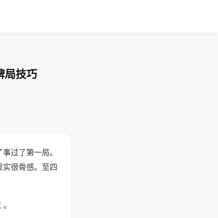
牌局技巧
了事过了第一局。
现实很骨感。至四
 。