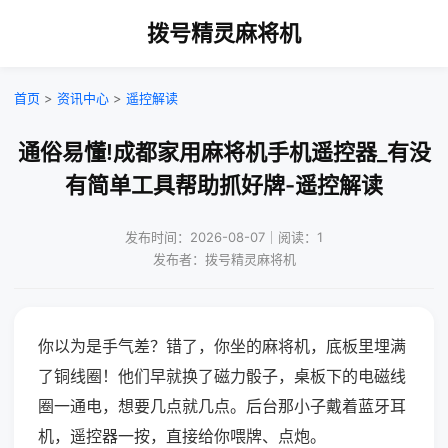
拨号精灵麻将机
首页
>
资讯中心
>
遥控解读
通俗易懂!成都家用麻将机手机遥控器_有没
有简单工具帮助抓好牌-遥控解读
发布时间：2026-08-07｜阅读：1
发布者：拨号精灵麻将机
你以为是手气差？错了，你坐的麻将机，底板里埋满
了铜线圈！他们早就换了磁力骰子，桌板下的电磁线
圈一通电，想要几点就几点。后台那小子戴着蓝牙耳
机，遥控器一按，直接给你喂牌、点炮。