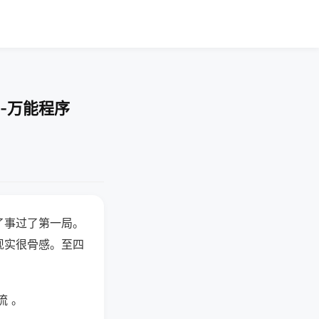
-万能程序
了事过了第一局。
现实很骨感。至四
流 。