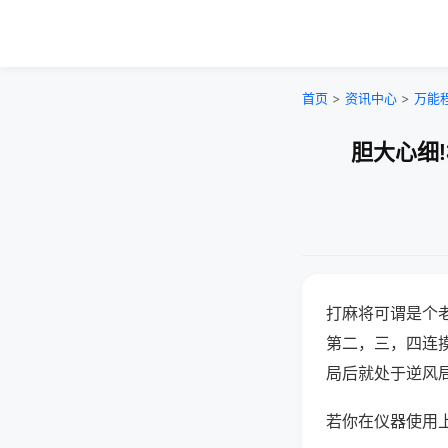
首页
>
资讯中心
>
万能
胆大心细
打麻将可谓是个
第二，三，四连
局后就处于逆风
若你在仪器使用上